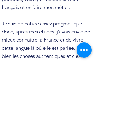
français et en faire mon métier.
Je suis de nature assez pragmatique
donc, après mes études, j'avais envie de
mieux connaître la France et de vivre
cette langue là où elle est parlée. J'aime
bien les choses authentiques et c'est
pour cela que je suis devenue professeur
d'allemand en France. J'aime
enseigner
l'allemand, ma langue
maternelle. J'adore aussi communiquer
et parler des langues étrangères. Parler,
dans des situations inattendues, anglais
ou italien est un défi pour moi. Et j'aime
les
défis
. Mais mon quotidien français ne
m'en posait
plus suffisamment. Au fil du