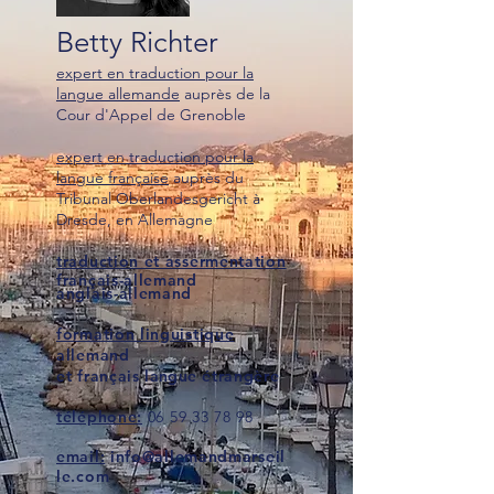
Betty Richter
expert en traduction pour la
langue allemande
auprès de la
Cour d'Appel de Grenoble
expert en traduction pour la
langue française
auprès du
Tribunal Oberlandesgericht à
Dresde, en Allemagne
traduction et assermentation
français-allemand
anglais-allemand
formation linguistique
allemand
et
français
langue
étrangère
téléphone:
0
6 59 33 78 98
email:
info@allemandmarseil
le.com